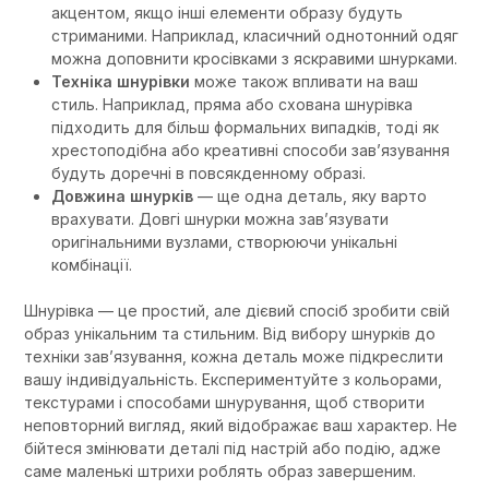
акцентом, якщо інші елементи образу будуть
стриманими. Наприклад, класичний однотонний одяг
можна доповнити кросівками з яскравими шнурками.
Техніка шнурівки
може також впливати на ваш
стиль. Наприклад, пряма або схована шнурівка
підходить для більш формальних випадків, тоді як
хрестоподібна або креативні способи зав’язування
будуть доречні в повсякденному образі.
Довжина шнурків
— ще одна деталь, яку варто
врахувати. Довгі шнурки можна зав’язувати
оригінальними вузлами, створюючи унікальні
комбінації.
Шнурівка — це простий, але дієвий спосіб зробити свій
образ унікальним та стильним. Від вибору шнурків до
техніки зав’язування, кожна деталь може підкреслити
вашу індивідуальність. Експериментуйте з кольорами,
текстурами і способами шнурування, щоб створити
неповторний вигляд, який відображає ваш характер. Не
бійтеся змінювати деталі під настрій або подію, адже
саме маленькі штрихи роблять образ завершеним.