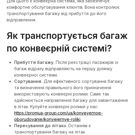
Для цього є конвеєрна система, яка забезпечує
комфортне обслуговування клієнтів. Вона контролює
транспортування багажу від прибуття до його
відправлення.
Як транспортується багаж
по конвеєрній системі?
Прибуття багажу.
Після реєстрації пасажирів їх
багаж відразу відправляють на першу ділянку
конвеєрної системи.
Сортування.
Для ефективного сортування багажу
та визначення правильного його призначення
використовують конвеєрні ролики. Саме так
здійснюється направлення багажу для завантаження
в літак. Купуйте конвеєрні ролики у нас:
https://promua-group.com/ua/konveyernoe-
oborudovanie/konvejernye-roliki
Пересування до літак
а. Останнім є
транспортування багажу на літак.