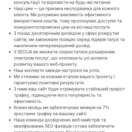
консультації та відповісти на будь-які питання.
Наші ціни — це приємна несподіванка для кожного
клієнта. Ми розуміємо важливість ефективного
використання коштів, тому пропонуємо доступні та
конкурентоспроможні ціни на всі наші послуги.
З понад десятирічним досвідом у сфері розкрутки
сайтів, ми завоювали позицію серед лідерів галузі та
накопичили неперевершений досвід.
У SEO.UA ви зможете скористатися розширеним
спектром послуг, що охоплюють усі аспекти
розвитку вашого веб-проекту.
Наші експерти завжди настроєні на успіх.
Ми стежимо за кожним етапом вашого проєкту і
гарантуємо позитивні результати.
З нами ваш сайт буде отримувати стабільний приріст
трафіку, підвищуючи його популярність та
ефективність.
Кожен місяць ми забезпечуємо мінімум на 7%
зростання трафіку на вашому сайті.
Наша команда досвідчених веб-майстрів та
кваліфікованих SEO-фахівців готова забезпечити