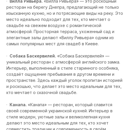
·
Вилла Ривьера.
«Вилла Ривьера» — это роскошный
ресторан на берегу Днепра, предлагающий не только
изысканную кухню, но и потрясающие виды на реку. Это
место идеально подходит для тех, кто мечтает о
свадьбе на свежем воздухе с романтической
атмосферой. Просторная терраса, ухоженный сад и
элегантные залы делают «Виллу Ривьера» одним из
самых популярных мест для свадеб в Киеве.
·
Собака Баскервилей.
«Собака Баскервилей» —
уникальный ресторан с атмосферой английского замка.
Интерьер, выполненный в стиле старинного особняка,
создаёт ощущение пребывания в другом времени и
пространстве. Здесь каждый уголок пропитан историей
и роскошью, что делает это место идеальным для тех,
кто мечтает о сказочной свадьбе.
·
Канапа.
«Канапа» — ресторан, который славится
своей современной украинской кухней. Интерьер в
стиле модерн, уютные залы и великолепная кухня
делают это место идеальным для тех, кто хочет
совместить традиции и современность в своём