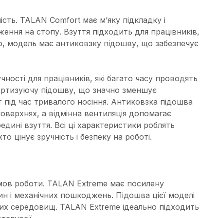
ість. TALAN Comfort має м’яку підкладку і
ння на стопу. Взуття підходить для працівників,
го, модель має антиковзку підошву, що забезпечує
ності для працівників, які багато часу проводять
мортизуючу підошву, що значно зменшує
 під час тривалого носіння. Антиковзка підошва
оверхнях, а відмінна вентиляція допомагає
дині взуття. Всі ці характеристики роблять
о цінує зручність і безпеку на роботі.
мов роботи. TALAN Extreme має посилену
ин і механічних пошкоджень. Підошва цієї моделі
них середовищ. TALAN Extreme ідеально підходить