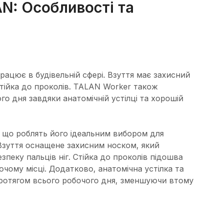
N: Особливості та
рацює в будівельній сфері. Взуття має захисний
стійка до проколів. TALAN Worker також
о дня завдяки анатомічній устілці та хорошій
 що роблять його ідеальним вибором для
. Взуття оснащене захисним носком, який
пеку пальців ніг. Стійка до проколів підошва
очому місці. Додатково, анатомічна устілка та
ротягом всього робочого дня, зменшуючи втому