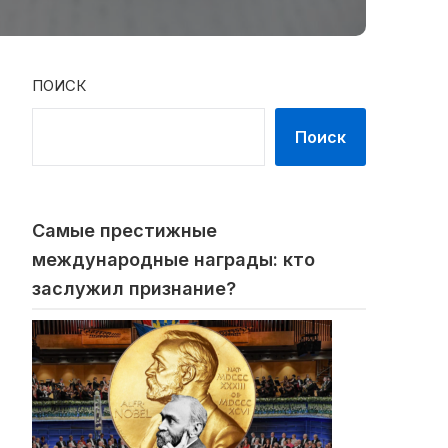
ПОИСК
Поиск
Самые престижные
международные награды: кто
заслужил признание?