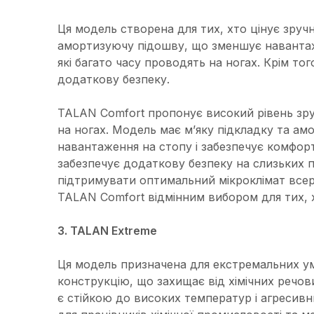
Ця модель створена для тих, хто цінує зручн
амортизуючу підошву, що зменшує навантаже
які багато часу проводять на ногах. Крім то
додаткову безпеку.
TALAN Comfort пропонує високий рівень зруч
на ногах. Модель має м’яку підкладку та а
навантаження на стопу і забезпечує комфорт
забезпечує додаткову безпеку на слизьких п
підтримувати оптимальний мікроклімат всере
TALAN Comfort відмінним вибором для тих, хт
3. TALAN Extreme
Ця модель призначена для екстремальних у
конструкцію, що захищає від хімічних речов
є стійкою до високих температур і агресив